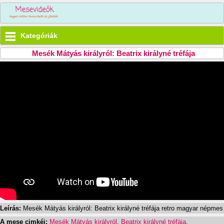
Kategóriák
Mesék Mátyás királyról: Beatrix királyné tréfája
Leírás:
Mesék Mátyás királyról: Beatrix királyné tréfája retro magyar népmes
A mese cimkéi:
Mesék Mátyás királyról
,
Beatrix királyné tréfája
,