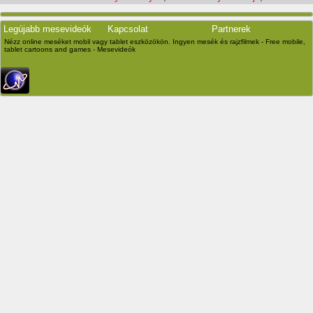
Legújabb mesevideók
Kapcsolat
Partnerek
Nézz online meséket mobil vagy tablet eszközökön. Ingyen mesék és rajzfilmek - Free mobile,
tablet cartoons and games - Mesevideók