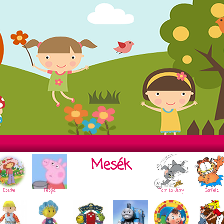
Mesék
Eperke
Peppa
Tom és Jerry
Garfield