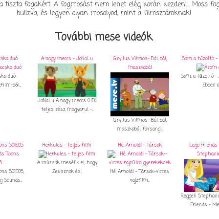
 tiszta fogakért: A fogmosást nem lehet elég korán kezdeni... Moss fo
bulizva, és legyen olyan mosolyod, mint a filmsztároknak!
További mese videók
cska duó
A nagy meccs - JoNaLu
Gryllus Vilmos- Bál, bál,
Sam a tűzoltó -
maszkabál
ska duó -
Sam, a tűzoltó –
film-ből...
Ebben az
JoNaLu A nagy meccs (HD)
teljes rész magyarul -...
Gryllus Vilmos- Bál, bál,
maszkabál, farsangi...
ons S01E05
Herkules - teljes film
Hé, Arnold! - Társak
Lego Friends 
Stephani
A múzsák mesélik el, hogy
ons S01E05,
Zeusznak és...
Hé, Arnold! - Társak-vicces
g Sounds...
rajzfilm...
Reggeli Stephani
Friends - Men