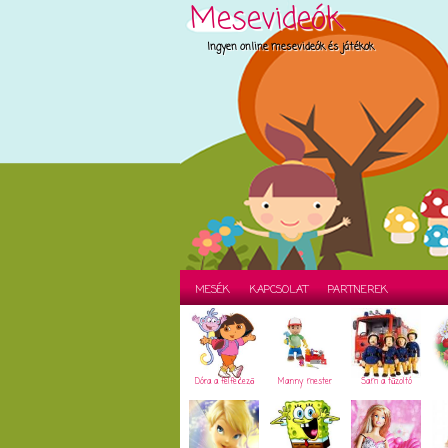
Mesevideók
Ingyen online mesevideók és játékok
MESÉK
KAPCSOLAT
PARTNEREK
Dóra a felfedező
Manny mester
Sam a tűzoltó