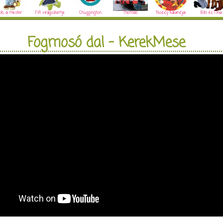
ob, a mester
Fifi virágoskertje
Chuggington
Thomas
Noddy kalandjai
Bibi és Tina
Fogmosó dal - KerekMese