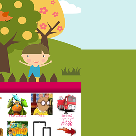
T-Rex expressz
Arthur
Szirénázó
szupercsapat
További
mesék