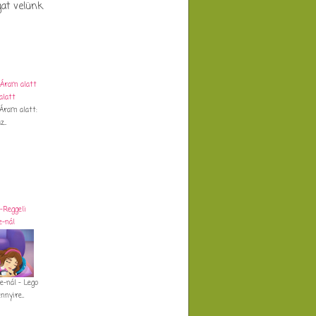
gat velünk
 Áram alatt
 Áram alatt:
...
-Reggeli
e-nál
e-nál - Lego
nyire...