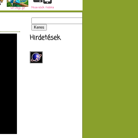
Mesevideók mobilra
Go! Diego, go!
Hirdetések