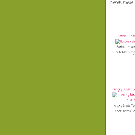
Kerek mese a
Barbie - ma
Barbie - mac
betétdal a rajz
Angry Birds To
Angry Birds To
engri börds Eg