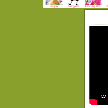
Csingiling
Spongyabob
BARBIE rajzfilmek
B