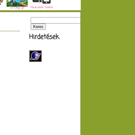
Mesevideók mobilra
Go! Diego, go!
Hirdetések