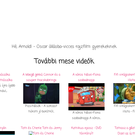
Hé, Arnold! - Oscar állásba-vicces rajzfilm gyerekeknek
További mese videók
mászóka
A lebegő gekkó, Connor és a
A város hősei-Fiona
Fifi virágosker
szuper macskabringa
szabadnapja
illata
, újra újabb
dul,...
Pizsihősök - A sorozat
Fifi virágosker
három jó barátról...
illata - Fif
A város hősei-Fiona
szabadnapja A város...
anyán
Tom és Cherie Tom és Jerry
Komikus eposz - DVD
Tomasz a gőz
távirányít
Dizel az új 