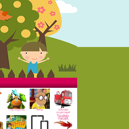
T-Rex expressz
Arthur
Szirénázó
szupercsapat
További
mesék