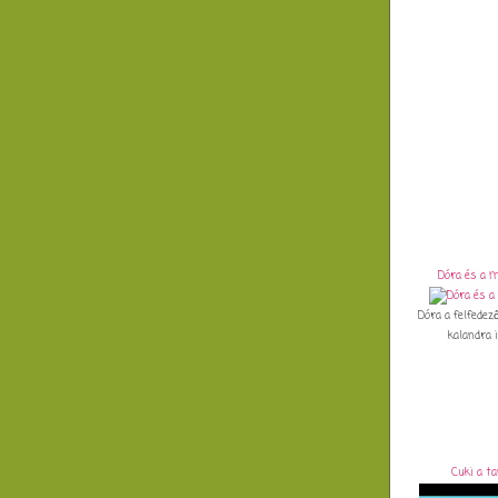
Dóra és a 
Dóra a felfedező
kalandra in
Cuki a t