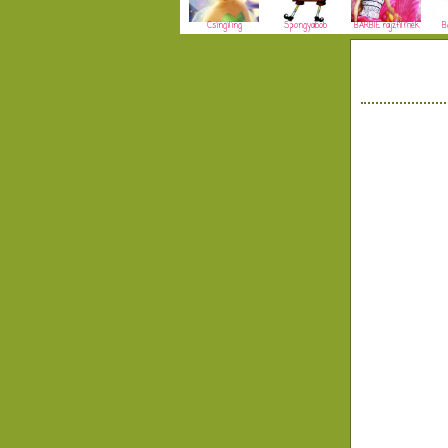
Csingiling
Spongyabob
BARBIE rajzfilmek
B