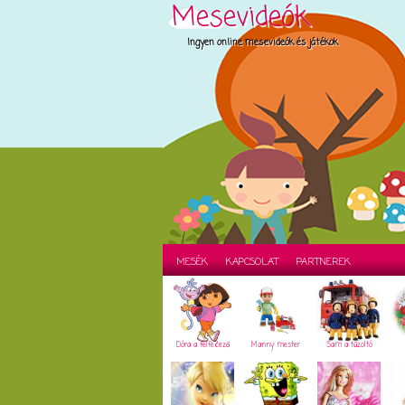
Mesevideók
Ingyen online mesevideók és játékok
MESÉK
KAPCSOLAT
PARTNEREK
Dóra a felfedező
Manny mester
Sam a tűzoltó