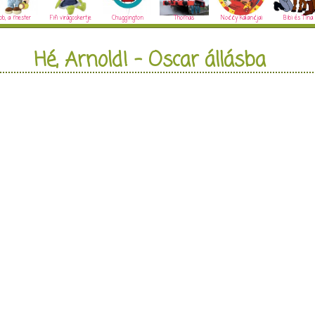
ob, a mester
Fifi virágoskertje
Chuggington
Thomas
Noddy kalandjai
Bibi és Tina
Hé, Arnold! - Oscar állásba