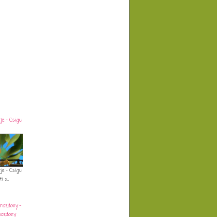
tje - Csigu
tje - Csigu
i a...
mozdony -
mozdony