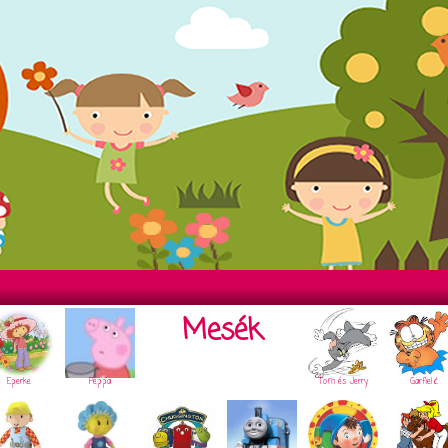
Mesék
Eperke
Peppa
Tom és Jerry
Garfield