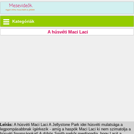
Kategóriák
A húsvéti Maci Laci
Leírás:
A húsvéti Maci Laci A Jellystone Park idei húsvéti mulatsága a
legpompásabbnak ígérkezik - amíg a haspók Maci Laci ki nem szimatolja a
húsvéti finomságokat! A dühös Smith parkôr megfogadja, hogy Lacit a