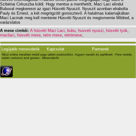
Szibériai Cirkuszba küldi. Hogy mentse a menthetôt, Maci Laci elindul
Bubuval megkeresni az igazi Húsvéti Nyuszit. Nyuszit azonban elrabolta
Pauly és Ernest, a két megrögzött gonosztevô. A hatalmas kalamajkában
Maci Lacinak meg kell mentenie Húsvéti Nyuszit és megismernie Mildred, a
varázslatos
A mese cimkéi:
A húsvéti Maci Laci
,
bubu
,
husveti nyuszi
,
húsvéti tyúk
,
macilaci
,
húsvéti mese
,
retro mese
,
retrómese
,
Legújabb mesevideók
Kapcsolat
Partnerek
Nézz online meséket mobil vagy tablet eszközökön. Ingyen mesék és rajzfilmek - Free mobile,
tablet cartoons and games - Mesevideók