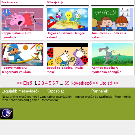
Focimeccs
félkrajcárja
Peppa malac - Hurrá
Bogyó és Babóca: Tengeri
Tomi mesék - Tomi és a
nyaralunk
kaland
vakáció
Pocoyo magyarul -
Bogyó és Babóca - Nyári
Kormos mesék: A
Tengerparti vakáció
mese
nyulacska csengője
<< Első
1
2
3
4
5
6
7
...
69
Következő >>
Utolsó >>
Legújabb mesevideók
Kapcsolat
Partnerek
Nézz online meséket mobil vagy tablet eszközökön. Ingyen mesék és rajzfilmek - Free mobile,
tablet cartoons and games - Mesevideók