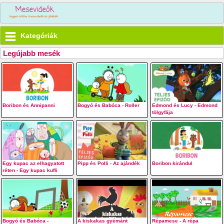
Kategóriák
Legújabb mesék
Boribon és Annipanni
Bogyó és Babóca - Roller
Edmond és Lucy - Edmond
tölgyfája
Egy kupac az elhagyatott
Pipp és Polli - Az ajándék
Boribon kirándul
réten - Egy kupac kufli
Bogyó és Babóca -
A kiskakas gyémánt
Répamese - A répa