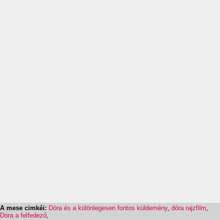
A mese cimkéi:
Dóra és a különlegesen fontos küldemény
,
dóra rajzfilm
,
Dóra a felfedező
,