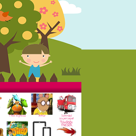
T-Rex expressz
Arthur
Szirénázó
szupercsapat
További
mesék