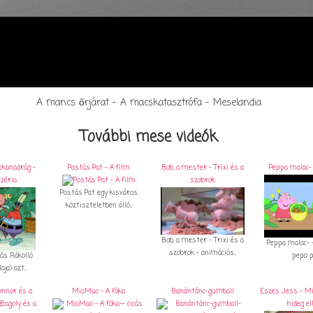
A mancs őrjárat - A macskatasztrófa - Meselandia
További mese videók
ckanadrág -
Postás Pat - A film
Bob, a mester - Trixi és a
Peppa malac- 
zéria
szobrok
Postás Pat egy kisváros
köztiszteletben álló...
Bob, a mester - Trixi és a
Peppa malac- -
szobrok - animációs...
ás Rákolló
pepa p
a) azt...
onnor és a
MioMao - A fóka
Banántánc-gumball
Eszes Jess - Mi
,Bagoly és a
hideg el