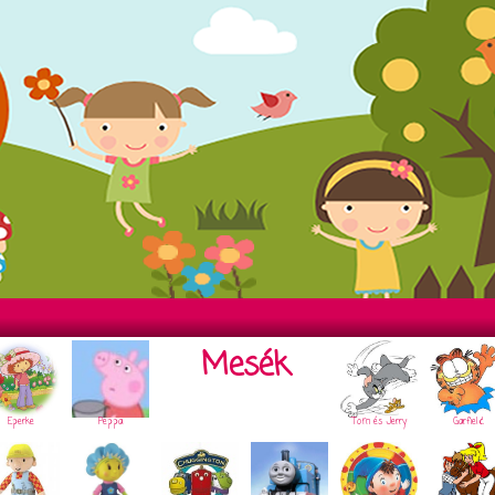
Mesék
Eperke
Peppa
Tom és Jerry
Garfield