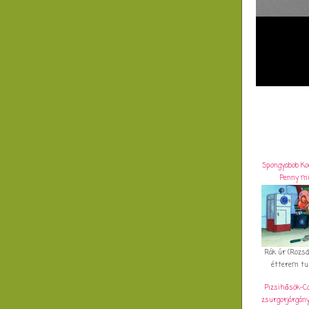
Spongyabob Ko
Penny mi
Rák úr (Rozsd
étterem tulaj
Pizsihősök-C
zsurgorjárgány