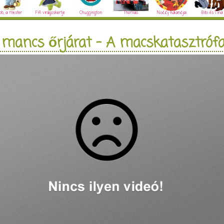
ob, a mester
Fifi virágoskertje
Chuggington
Thomas
Noddy kalandjai
Bibi és Tina
 mancs őrjárat - A macskatasztróf