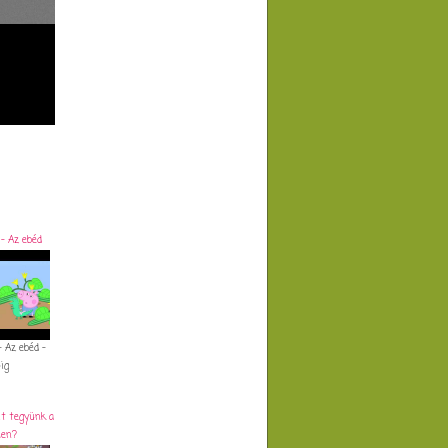
- Az ebéd
 Az ebéd -
ig
t tegyünk a
len?