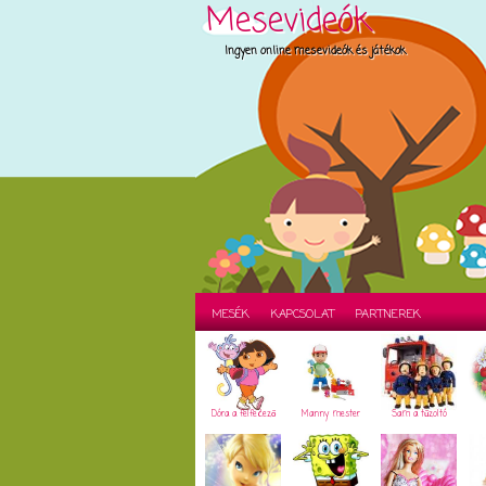
Mesevideók
Ingyen online mesevideók és játékok
MESÉK
KAPCSOLAT
PARTNEREK
Dóra a felfedező
Manny mester
Sam a tűzoltó