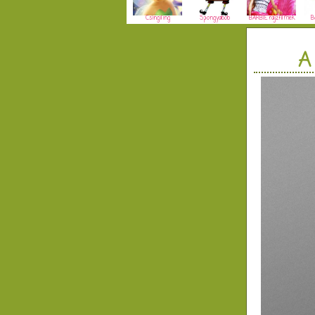
Csingiling
Spongyabob
BARBIE rajzfilmek
B
A