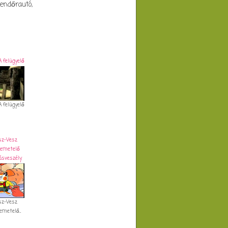
endőrautó,
 felügyelő
 felügyelő
esz-Vesz
zemetelő
ásveszély
esz-Vesz
metelő...