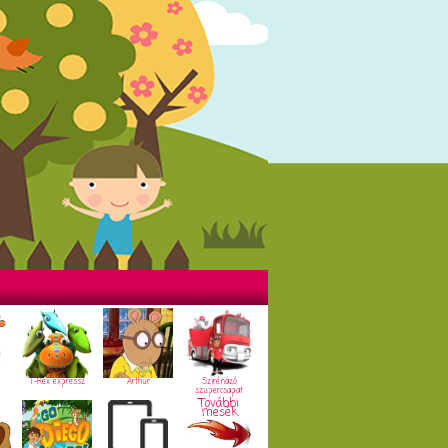
T-Rex expressz
Arthur
Szirénázó
szupercsapat
További
mesék