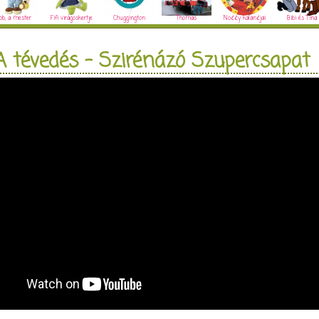
ob, a mester
Fifi virágoskertje
Chuggington
Thomas
Noddy kalandjai
Bibi és Tina
A tévedés - Szirénázó Szupercsapat