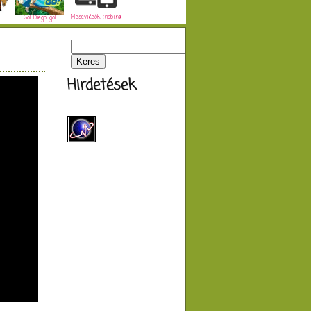
Mesevideók mobilra
Go! Diego, go!
Hirdetések