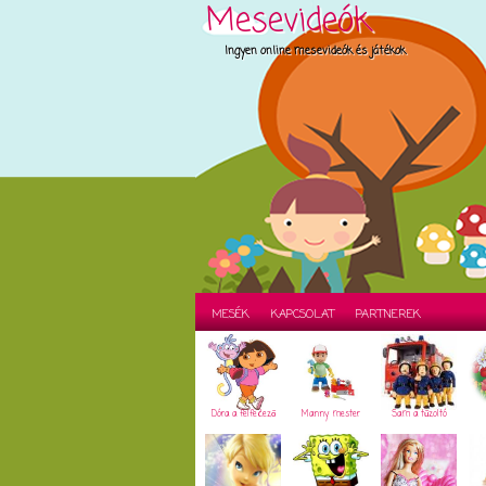
Mesevideók
Ingyen online mesevideók és játékok
MESÉK
KAPCSOLAT
PARTNEREK
Dóra a felfedező
Manny mester
Sam a tűzoltó