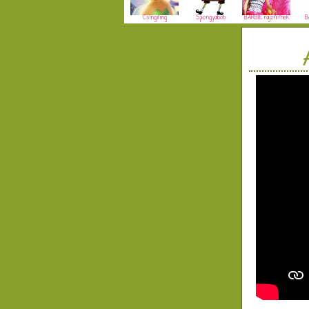
Csingiling
Spongyabob
BARBIE rajzfilmek
B