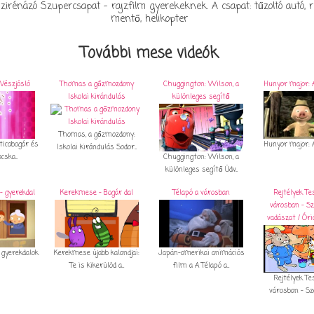
zirénázó Szupercsapat - rajzfilm gyerekeknek. A csapat: tűzoltó autó, r
mentő, helikopter
További mese videók
Vészjósló
Thomas a gőzmozdony
Chuggington: Wilson, a
Hunyor major: A
Iskolai kirándulás
különleges segítő
Thomas, a gőzmozdony:
ticabogár és
Hunyor major: A
Iskolai kirándulás Sodor...
ska...
Chuggington: Wilson, a
különleges segítő Üdv...
- gyerekdal
Kerekmese - Bogár dal
Télapó a városban
Rejtélyek T
városban - S
vadászat / Óri
 gyerekdalok
Kerekmese újabb kalandjai:
Japán–amerikai animációs
Te is kikerülöd a...
film a A Télapó a...
Rejtélyek T
városban - Sze