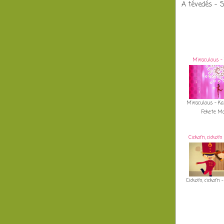
A tévedés - S
Miraculous - 
Miraculous - Ka
Fekete Mac
Cickom, cickom 
Cickom, cickom -