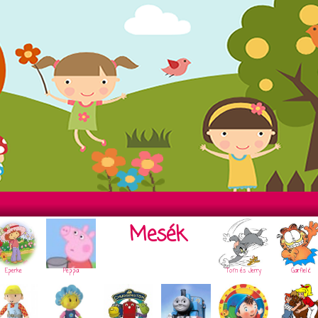
Mesék
Eperke
Peppa
Tom és Jerry
Garfield