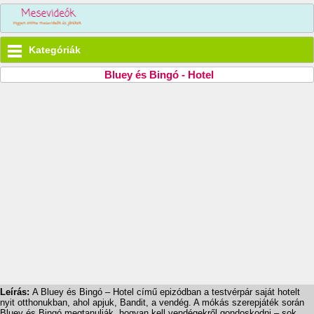
Kategóriák
Bluey és Bingó - Hotel
Leírás:
A Bluey és Bingó – Hotel című epizódban a testvérpár saját hotelt
nyit otthonukban, ahol apjuk, Bandit, a vendég. A mókás szerepjáték során
Bluey és Bingó megtanulják, hogyan kell vendégekről gondoskodni – sok