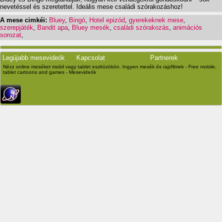
nevetéssel és szeretettel. Ideális mese családi szórakozáshoz!
A mese cimkéi:
Bluey
,
Bingó
,
Hotel epizód
,
gyerekeknek mese
,
szerepjáték
,
Bandit apa
,
Bluey mesék
,
családi szórakozás
,
animációs
sorozat
,
Legújabb mesevideók
Kapcsolat
Partnerek
Nézz online meséket mobil vagy tablet eszközökön. Ingyen mesék és rajzfilmek - Free mobile,
tablet cartoons and games - Mesevideók