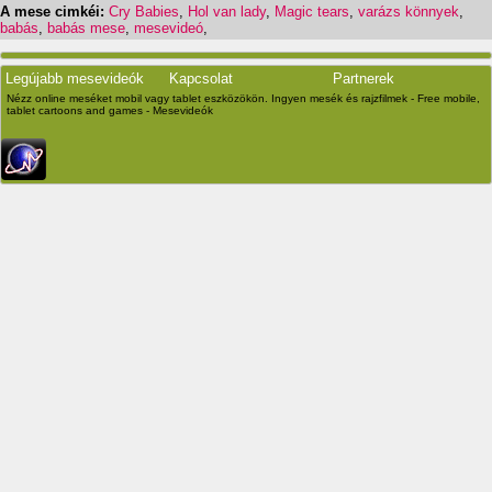
A mese cimkéi:
Cry Babies
,
Hol van lady
,
Magic tears
,
varázs könnyek
,
babás
,
babás mese
,
mesevideó
,
Legújabb mesevideók
Kapcsolat
Partnerek
Nézz online meséket mobil vagy tablet eszközökön. Ingyen mesék és rajzfilmek - Free mobile,
tablet cartoons and games - Mesevideók