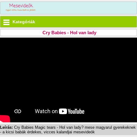
Kategóriák
Cry Babies - Hol van lady
Leírás:
Cry Babies Magic tears - Hol van lady? mese magyarul gyerekeknek
- a kicsi babák érdekes, vicces kalandjai mesevideók