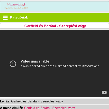
Kategóriák
Garfield és Barátai - Szereplési vágy
Leírás:
Garfield és Barátai - Szereplési vágy
A mese cimkéi:
Garfield és Barátai
,
Szereplési vágy
,