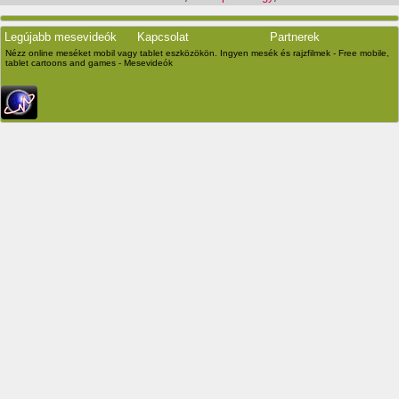
Legújabb mesevideók
Kapcsolat
Partnerek
Nézz online meséket mobil vagy tablet eszközökön. Ingyen mesék és rajzfilmek - Free mobile,
tablet cartoons and games - Mesevideók