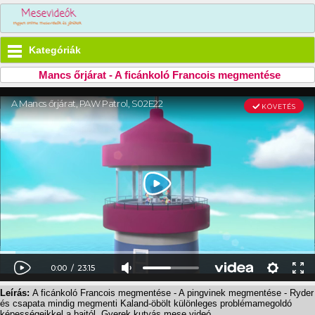
Kategóriák
Mancs őrjárat - A ficánkoló Francois megmentése
Leírás:
A ficánkoló Francois megmentése - A pingvinek megmentése - Ryder
és csapata mindig megmenti Kaland-öbölt különleges problémamegoldó
képességeikkel a bajtól. Gyerek kutyás mese videó