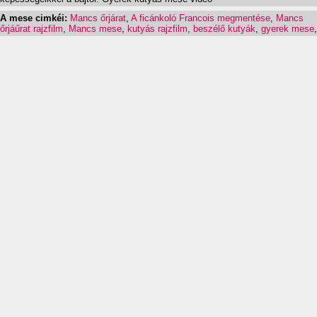
A mese cimkéi:
Mancs őrjárat
,
A ficánkoló Francois megmentése
,
Mancs
őrjáűrat rajzfilm
,
Mancs mese
,
kutyás rajzfilm
,
beszélő kutyák
,
gyerek mese
,