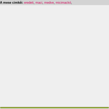
A mese cimkéi:
eredeti
,
maci
,
medve
,
micimackó
,