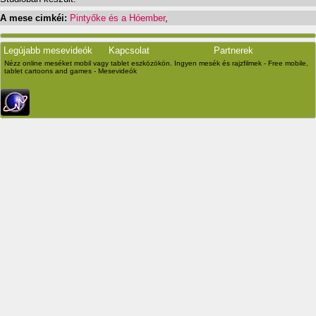
A mese cimkéi:
Pintyőke és a Hóember
,
Legújabb mesevideók
Kapcsolat
Partnerek
Nézz online meséket mobil vagy tablet eszközökön. Ingyen mesék és rajzfilmek - Free mobile,
tablet cartoons and games - Mesevideók