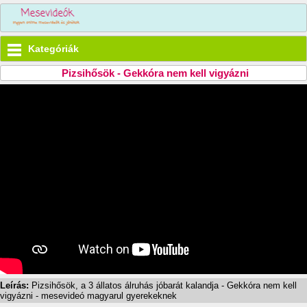
Kategóriák
Pizsihősök - Gekkóra nem kell vigyázni
Leírás:
Pizsihősök, a 3 állatos álruhás jóbarát kalandja - Gekkóra nem kell
vigyázni - mesevideó magyarul gyerekeknek