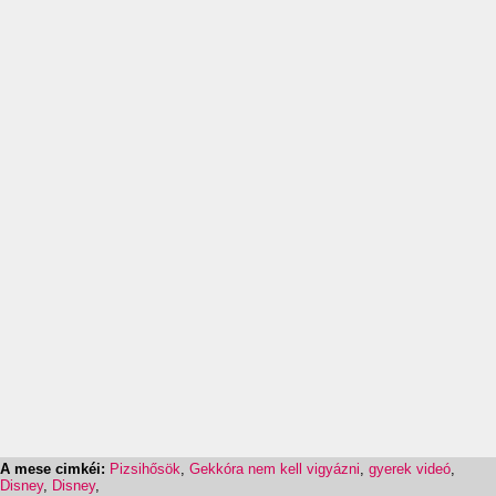
A mese cimkéi:
Pizsihősök
,
Gekkóra nem kell vigyázni
,
gyerek videó
,
Disney
,
Disney
,