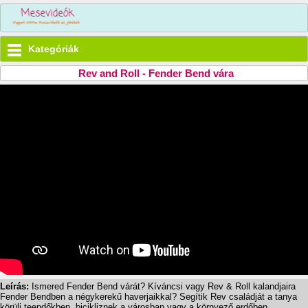
Kategóriák
Rev and Roll - Fender Bend vára
Leírás:
Ismered Fender Bend várát? Kíváncsi vagy Rev & Roll kalandjaira
Fender Bendben a négykerekű haverjaikkal? Segítik Rev családját a tanya
körüli teendőkben, bicikliznek a városban vagy a környező erdőben.