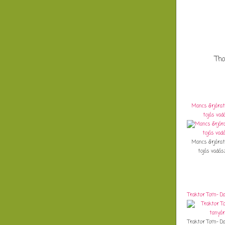
Tho
Mancs őrjárat
tojás vad
Mancs őrjárat
tojás vadásza
Traktor Tom- Da
Traktor Tom- Da