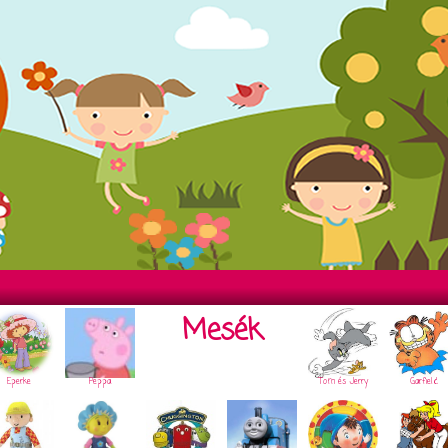
Mesék
Eperke
Peppa
Tom és Jerry
Garfield