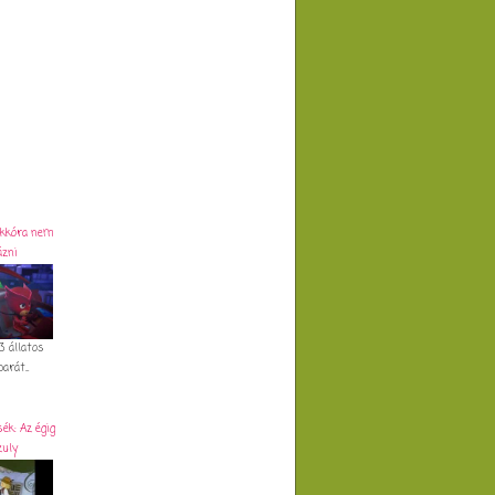
ekkóra nem
ázni
3 állatos
arát...
k: Az égig
zuly