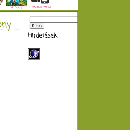
Mesevideók mobilra
Go! Diego, go!
ony
Hirdetések