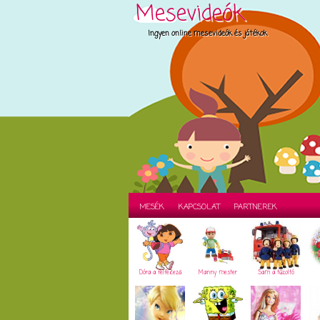
Mesevideók
Ingyen online mesevideók és játékok
MESÉK
KAPCSOLAT
PARTNEREK
Dóra a felfedező
Manny mester
Sam a tűzoltó