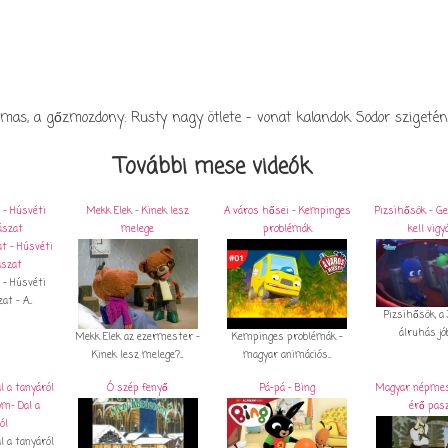
mas, a gőzmozdony: Rusty nagy ötlete - vonat kalandok Sodor szigetén
További mese videók
 - Húsvéti
Mekk Elek - Kinek lesz
A város hősei - Kempinges
Pizsihősök - G
ászat
melege
problémák
kell vigy
 - Húsvéti
t - A...
Pizsihősök, a 
álruhás jób
Mekk Elek az ezermester -
Kempinges problémák -
Kinek lesz melege?...
magyar animációs...
l a tanyáról
Ó szép fenyő
Pá-pá - Bing
Magyar népmesé
érő pas
l a tanyáról