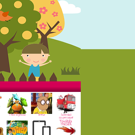
T-Rex expressz
Arthur
Szirénázó
szupercsapat
További
mesék