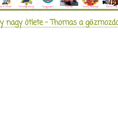
ob, a mester
Fifi virágoskertje
Chuggington
Thomas
Noddy kalandjai
Bibi és Tina
y nagy ötlete - Thomas a gőzmozd