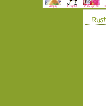
Csingiling
Spongyabob
BARBIE rajzfilmek
B
Rust