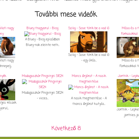
További mese videók
llati nagy
Bluey magyarul - Bicaj
Szilaj - Sose törik be a vad ló
Mása és a 
ony
Farkasokkal 
A Bluey - Bicaj epizódban
Bluey-nak eleinte nem...
Szilaj - Sose törik be a vad ló
Mása és a 
llati nagy
- egy órás...
Farkasokkal tán
nepelj...
rnyék
Madagaszkár Pingvinjei S1E24
Mancs őrjárat - A nasik
Jarmik - Lepk
megmentése
Madagaszkár Pingvinjei S1E24
- vicces...
A nasik megmentése - A
eljes részek
mancs őrjárat kutyás...
rul,...
Jarmik - Lepke
jarmies j
Következő 8