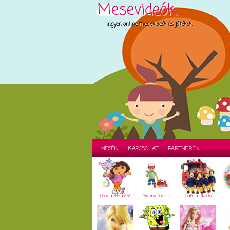
Mesevideók
Ingyen online mesevideók és játékok
MESÉK
KAPCSOLAT
PARTNEREK
Dóra a felfedező
Manny mester
Sam a tűzoltó