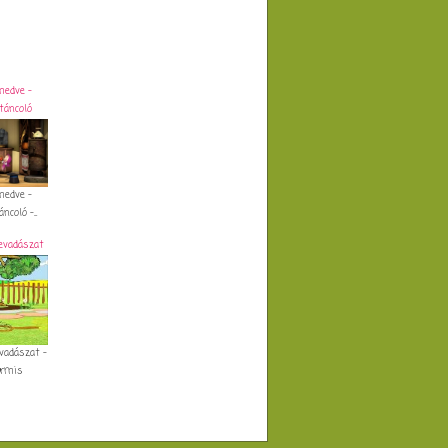
medve -
táncoló
medve -
coló -...
evadászat
vadászat -
armis