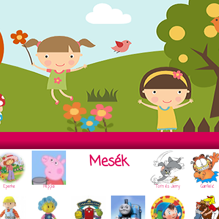
Mesék
Eperke
Peppa
Tom és Jerry
Garfield