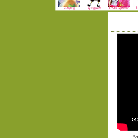
Csingiling
Spongyabob
BARBIE rajzfilmek
B
Sa