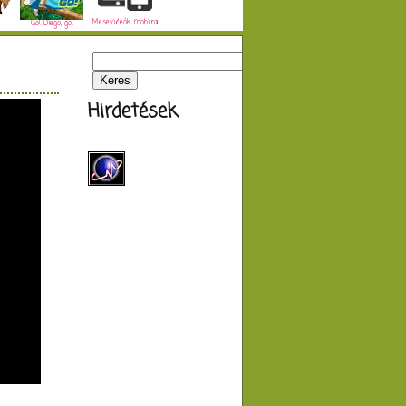
Mesevideók mobilra
Go! Diego, go!
Hirdetések