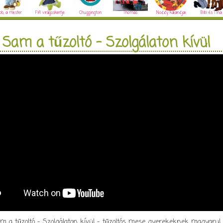
ob, a mester
Fifi virágoskertje
Chuggington
Thomas
Noddy kalandjai
Bibi és Tina
Sam a tűzoltó - Szolgálaton kívül
m a tűzoltó - Szolgálaton kívül - tűzoltós mese gyerekeknek magyarul