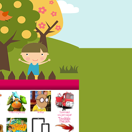
T-Rex expressz
Arthur
Szirénázó
szupercsapat
További
mesék