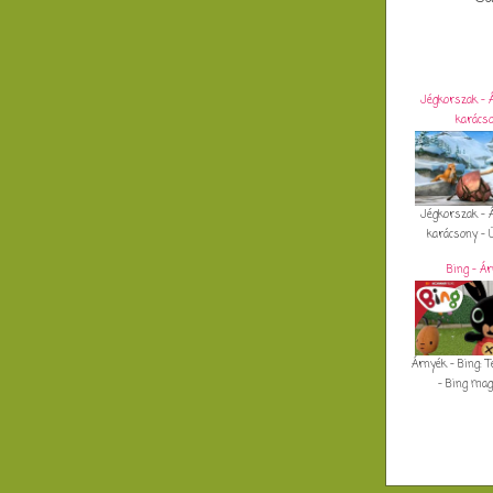
Jégkorszak - Á
karács
Jégkorszak - Á
karácsony - Ün
Bing - Á
Árnyék - Bing: T
- Bing magya