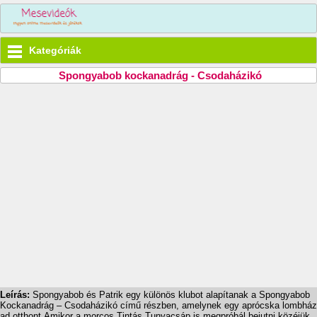
Kategóriák
Spongyabob kockanadrág - Csodaházikó
Leírás:
Spongyabob és Patrik egy különös klubot alapítanak a Spongyabob
Kockanadrág – Csodaházikó című részben, amelynek egy aprócska lombház
ad otthont.Amikor a morcos Tintás Tunyacsáp is megpróbál bejutni közéjük,