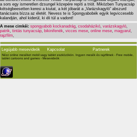
a sors egy ismeretlen dzsungel közepére repíti a triót. Miközben Tunyacsáp
kétségbeesetten keresi a kiutat, a két jóbarát a „Varázskagyló” abszurd
tanácsaira bízza az életét. Nevess te is Spongyabobék egyik legviccesebb
kalandján, ahol kiderül, ki éli túl a vadont!
A mese cimkéi:
spongyabob kockanadrág
,
csodaházikó
,
varázskagyló
,
patrik
,
tintás tunyacsáp
,
bikinifenék
,
vicces mese
,
online mese
,
magyarul
,
rajzfilm
,
Legújabb mesevideók
Kapcsolat
Partnerek
Nézz online meséket mobil vagy tablet eszközökön. Ingyen mesék és rajzfilmek - Free mobile,
tablet cartoons and games - Mesevideók