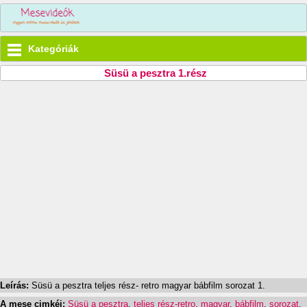
Kategóriák
Süsü a pesztra 1.rész
Leírás:
Süsü a pesztra teljes rész- retro magyar bábfilm sorozat 1.
A mese cimkéi:
Süsü a pesztra
,
teljes rész-retro
,
magyar
,
bábfilm
,
sorozat
,