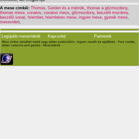
A mese cimkéi:
Thomas
,
Gordon és a mérnök
,
thomas a gőzmozdony
,
thomas mese
,
vonatos
,
vonatos mese
,
gőzmozdony
,
beszélő mozdony
,
beszélő vonat
,
hóember
,
hóemberes mese
,
ingyen mese
,
gyerek mese
,
mesevideó
,
Legújabb mesevideók
Kapcsolat
Partnerek
Nézz online meséket mobil vagy tablet eszközökön. Ingyen mesék és rajzfilmek - Free mobile,
tablet cartoons and games - Mesevideók