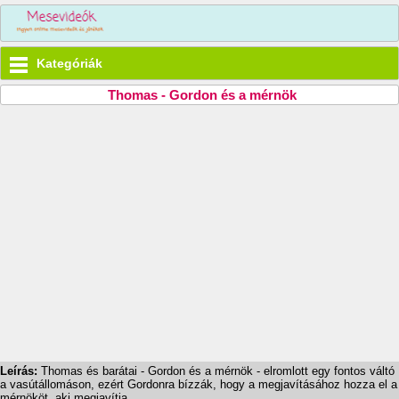
Kategóriák
Thomas - Gordon és a mérnök
Leírás:
Thomas és barátai - Gordon és a mérnök - elromlott egy fontos váltó
a vasútállomáson, ezért Gordonra bízzák, hogy a megjavításához hozza el a
mérnököt, aki megjavítja.