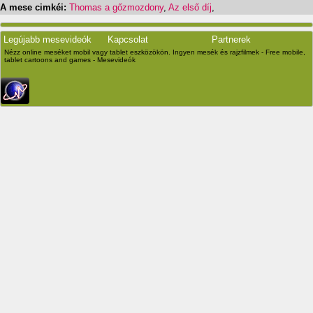
A mese cimkéi:
Thomas a gőzmozdony
,
Az első díj
,
Legújabb mesevideók
Kapcsolat
Partnerek
Nézz online meséket mobil vagy tablet eszközökön. Ingyen mesék és rajzfilmek - Free mobile,
tablet cartoons and games - Mesevideók