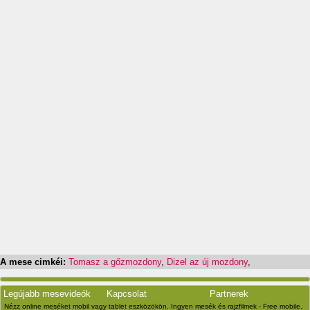
A mese cimkéi:
Tomasz a gőzmozdony
,
Dizel az új mozdony
,
Legújabb mesevideók
Kapcsolat
Partnerek
Nézz online meséket mobil vagy tablet eszközökön. Ingyen mesék és rajzfilmek - Free mobile,