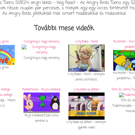
s Toons S01E24, angri börds - Hog Roast - Az Angry Birds Toons egy 5
ynek részei csupán pár percesek, s melyek egy-egy vicces történetet m
Az Angry Birds játékokból már ismert madarakkal és malacokkal.
További mese videók
, gilice
Csingiling a nagy verseny
Lilly Baba - Halló
Kistehén - Kis 
problé
Csingiling a nagy verseny
, gilice
Kistehén - Kis 
Lilly Baba - Halló - aranyos
probléma - Te
zenés animáció...
 leckéje
Kerekmese - Ha jó a kedved...
Lilly baba az űrben
Tom és Jerry T
kéje - Manó
Tom és Je
li...
Tudathasadás - 
macska.
Ha jó a kedved Ezzel a kis
zenével a...
Lilly baba az űrben - aranyos
gyerek videó