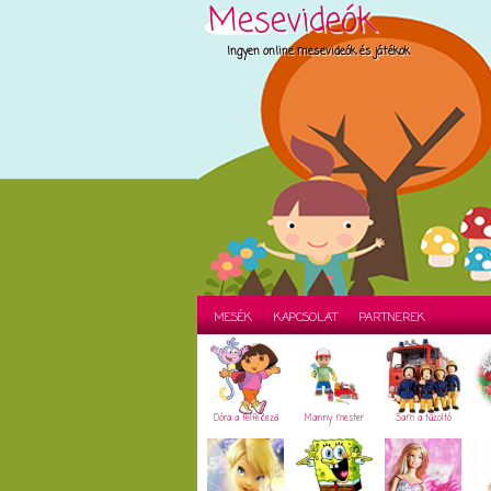
Mesevideók
Ingyen online mesevideók és játékok
MESÉK
KAPCSOLAT
PARTNEREK
Dóra a felfedező
Manny mester
Sam a tűzoltó