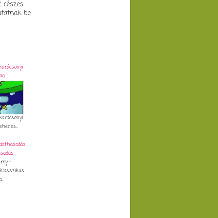
2 részes
utatnak be
karácsonyi
ma
karácsonyi
henes...
udathasadás
rry -
klasszikus
..