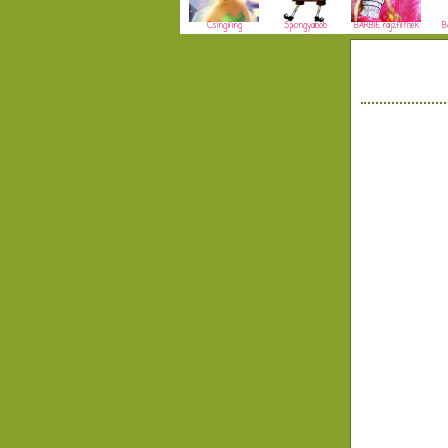
Csingiling
Spongyabob
BARBIE rajzfilmek
B