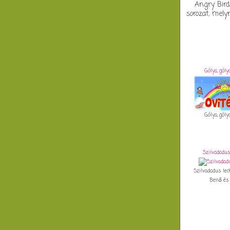
Angry Bird
sorozat, mel
Gólya, gólya
Gólya, gólya
Szilvadadus
Szilvadadus lec
Benő és Li