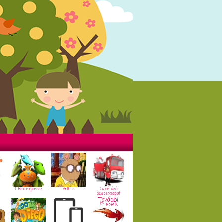
T-Rex expressz
Arthur
Szirénázó
szupercsapat
További
mesék