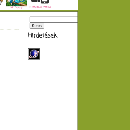
Mesevideók mobilra
Go! Diego, go!
Hirdetések