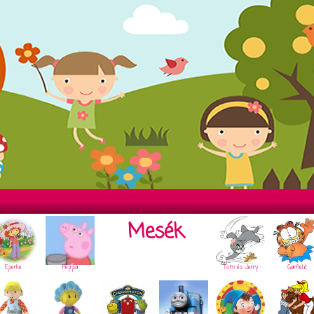
Mesék
Eperke
Peppa
Tom és Jerry
Garfield