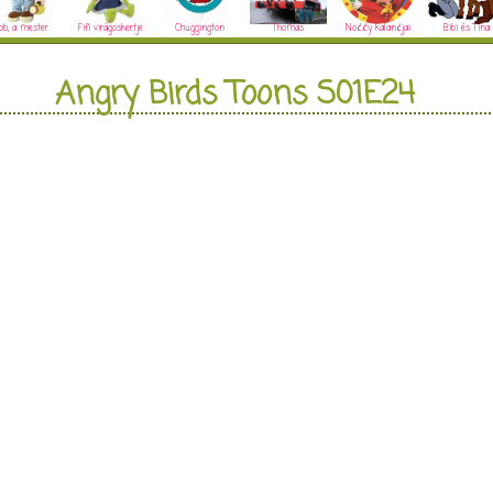
ob, a mester
Fifi virágoskertje
Chuggington
Thomas
Noddy kalandjai
Bibi és Tina
Angry Birds Toons S01E24