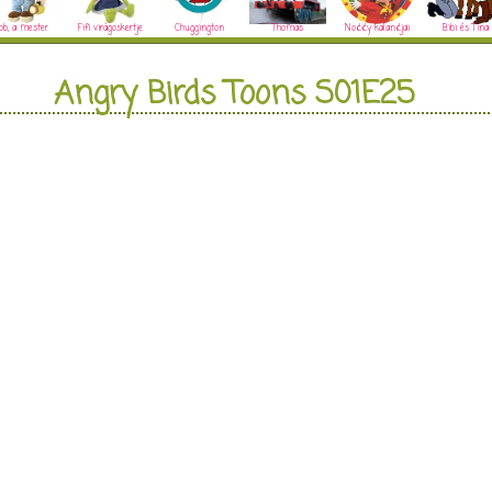
ob, a mester
Fifi virágoskertje
Chuggington
Thomas
Noddy kalandjai
Bibi és Tina
Angry Birds Toons S01E25