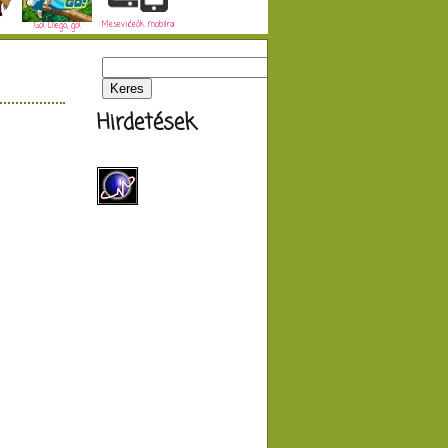
Mesevideók mobilra
Go! Diego, go!
Hirdetések