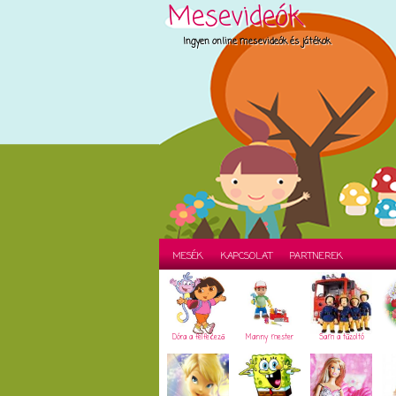
Mesevideók
Ingyen online mesevideók és játékok
MESÉK
KAPCSOLAT
PARTNEREK
Dóra a felfedező
Manny mester
Sam a tűzoltó