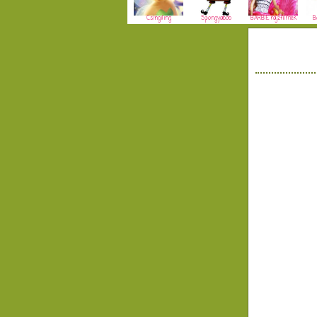
Csingiling
Spongyabob
BARBIE rajzfilmek
B