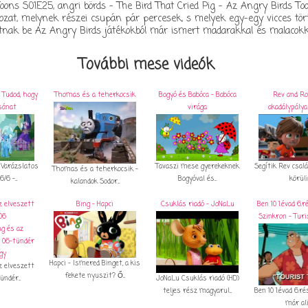
oons S01E25, angri börds - The Bird That Cried Pig - Az Angry Birds T
ozat, melynek részei csupán pár percesek, s melyek egy-egy vicces tör
nak be Az Angry Birds játékokból már ismert madarakkal és malacokk
További mese videók
 Tudod, hogy
Thomas és a teherkocsik
Bogyó és Babóca - Babóca
Rev and Rol
sánat
virága
akadálypálya
Segítik Rev csalá
Tavaszi mese gyerekeknek
 Varázslatos
Thomas és a teherkocsik -
körüli..
Bogyóval és...
6 -...
kalandok Sodor...
z elveszett
Bing - Hapci
Csuklás riadó - JoNaLu
Ben 10 1.évad 6.
06
Szinkron - Turi
Hapci - Ismered Binget, a kis
z elveszett
fekete nyuszit? Ő...
ündér...
JoNaLu Csuklás riadó (HD)
teljes rész magyarul...
Ben 10 1.évad 6.r
már alig