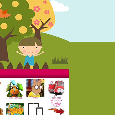
T-Rex expressz
Arthur
Szirénázó
szupercsapat
További
mesék