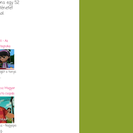
oons egy 52
ténetet
al.
l - Az
 bajnoka
dját a tanya
.
rész Magyar
sta csapda
ész - Nagyapa
...