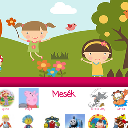
Mesék
Eperke
Peppa
Tom és Jerry
Garfield