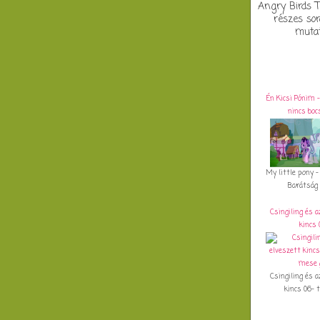
Angry Birds T
részes sor
mutat
Én Kicsi Pónim -
nincs boc
My little pony -
Barátság 6/
Csingiling és a
kincs 
Csingiling és a
kincs 06- t